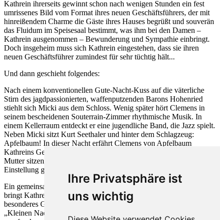
Kathrein ihrerseits gewinnt schon nach wenigen Stunden ein fest
umrissenes Bild vom Format ihres neuen Geschäftsführers, der mit
hinreißendem Charme die Gäste ihres Hauses begrüßt und souverän
das Fluidum im Speisesaal bestimmt, was ihm bei den Damen –
Kathrein ausgenommen – Bewunderung und Sympathie einbringt.
Doch insgeheim muss sich Kathrein eingestehen, dass sie ihren
neuen Geschäftsführer zumindest für sehr tüchtig hält...
Und dann geschieht folgendes:
Nach einem konventionellen Gute-Nacht-Kuss auf die väterliche
Stirn des jagdpassionierten, waffenputzenden Barons Hohenried
stiehlt sich Micki aus dem Schloss. Wenig später hört Clemens in
seinem bescheidenen Souterrain-Zimmer rhythmische Musik. In
einem Kellerraum entdeckt er eine jugendliche Band, die Jazz spielt.
Neben Micki sitzt Kurt Seethaler und hinter dem Schlagzeug:
Apfelbaum! In dieser Nacht erfährt Clemens von Apfelbaum
Kathreins Geschichte: ihr Vater war ein berühmter Sänger, der ihre
Mutter sitzen ließ. Daraus entspringe Kathreins feindliche
Einstellung gegenüber Künstlern und Musik.
Ihre Privatsphäre ist
Ein gemeinsamer Autoausflug nach der Insel Mainau und Bregenz
uns wichtig
bringt Kathrein und Clemens einander näher, wobei es Clemens als
besonderes Geschenk empfindet, dass Kathrein sich vom Zauber der
„Kleinen Nachtmusik“ beeindruckt zeigt. Um sein dankbar
Diese Website verwendet Cookies