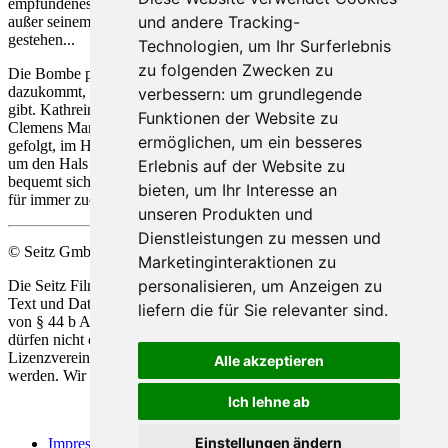
empfundenes Glück nicht zu gefährden, wagt Clemens es nicht,
und andere Tracking-
außer seinem Liebesgeständnis auch seinen Schwindel zu
gestehen...
Technologien, um Ihr Surferlebnis
zu folgenden Zwecken zu
Die Bombe platzt in der Stunde X, in jener Stunde, da Kathrein
dazukommt, wie Clemens im Hotel-Keller Micki Gesangsunterricht
verbessern:
um grundlegende
gibt. Kathreins Enttäuschung erfährt eine neuerliche Steigerung, als
Funktionen der Website zu
Clemens Manager, Emanuel Weihrauch, von Evelyn Mansfeld
ermöglichen
,
um ein besseres
gefolgt, im Hotel aufkreuzt und Evelyn dem Sänger demonstrativ
um den Hals fällt. Erst nach einem reizvollen Kunstgriff von Micki
Erlebnis auf der Website zu
bequemt sich Fortuna dazu, die Liebenden, Kathrein und Clemens,
bieten
,
um Ihr Interesse an
für immer zueinander finden zu lassen.
unseren Produkten und
Dienstleistungen zu messen und
© Seitz GmbH Filmproduktion
Marketinginteraktionen zu
personalisieren
,
um Anzeigen zu
Die Seitz Film Produktion behält sich die Nutzung Ihrer Werke zu
Text und Data Mining, alsio
de
r automatisierten Analyse im Sinne
liefern die für Sie relevanter sind
.
von § 44 b Abs.1 und 2 UrhG ausdrücklich vor. Unsere Werke
dürfen nicht ohne unsere ausdrückliche Zustimmung in Form einer
Lizenzvereinbarung für die Vervielfältigung und Analyse genützt
Alle akzeptieren
werden. Wir behalten uns alle Rechte gemäß § 44 b Abs.3 vor.
Ich lehne ab
Einstellungen ändern
Impressum