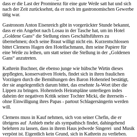
dass er die Last der Prominenz für eine gute Weile satt hat und sich
nach der Zeit zurücksehnt, da er noch im gastronomischen Gewerbe
tätig war.
Gastronom Anton Eisenreich gibt in vorgerückter Stunde bekannt,
dass er ein Angebot nach Losau in der Tasche hat, um im Hotel
„Goldene Gans“ die Stellung eines Geschäftsführers zu
übernehmen; doch seine Braut willigt nicht ein. Kurzentschlossen
bittet Clemens Hagen den Hotelfachmann, ihm seine Papiere für
eine Weile zu leihen, um statt seiner die Stellung in der „Goldenen
Gans“ anzutreten.
Kathrein Buchner, die ebenso junge wie hübsche Wirtin dieses
gepflegten, konservativen Hotels, findet sich in ihren fraulichen
Vorzügen durch die Bemühungen des Baron Hohenried bestätigt,
der sie angelegentlich darum bittet, das ersehnte Ja-Wort über die
Lippen zu bringen. Hohenrieds Heiratspläne unterliegen indes
daheim der negativen Kritik seiner Tochter Micki, die ihrerseits -
ohne Einwilligung ihres Papas - partout Schlagersängerin werden
will.
Clemens muss in Kauf nehmen, sich von seiner Chefin, die er
übrigens auf Anhieb mehr als sympathisch findet, dahingehend
belehren zu lassen, dass in ihrem Haus jedwede Singerei und Musik
verpönt ist. Eigentlich kein Grund, sich in Kathrein zu verlieben.