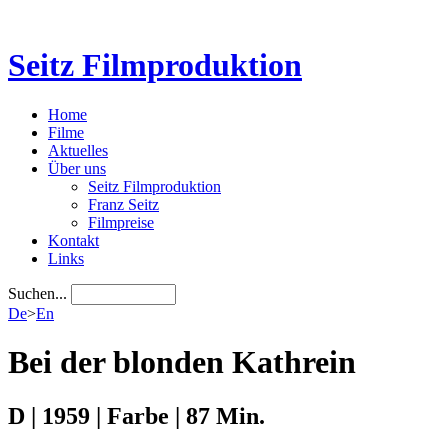
Seitz Filmproduktion
Home
Filme
Aktuelles
Über uns
Seitz Filmproduktion
Franz Seitz
Filmpreise
Kontakt
Links
Suchen...
De
>
En
Bei der blonden Kathrein
D | 1959 | Farbe | 87 Min.