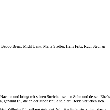
 Beppo Brem, Michl Lang, Maria Stadler, Hans Fritz, Ruth Stephan
Nacken und bringt mit seinen Streichen seinen Sohn und dessen Ehefra
Eva, genannt Ev, die an der Modeschule studiert. Beide verlieben sich.
edrich Wilhelm Dünkelberg gelandet. Wirt Haslinger steckt ihm, dass a