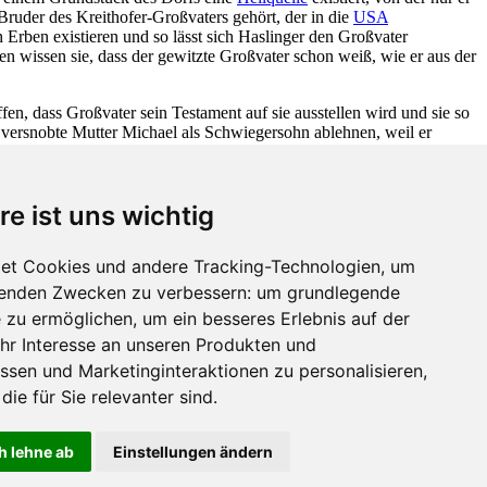
ruder des Kreithofer-Großvaters gehört, der in die
USA
Erben existieren und so lässt sich Haslinger den Großvater
n wissen sie, dass der gewitzte Großvater schon weiß, wie er aus der
fen, dass Großvater sein Testament auf sie ausstellen wird und sie so
e versnobte Mutter Michael als Schwiegersohn ablehnen, weil er
nen restlichen Besitz jedoch den Dünkelbergs. Am Ende kann er die
st...
re ist uns wichtig
et Cookies und andere Tracking-Technologien, um
lgenden Zwecken zu verbessern:
um grundlegende
e zu ermöglichen
,
um ein besseres Erlebnis auf der
hr Interesse an unseren Produkten und
44 b Abs.1 und 2 UrhG ausdrücklich vor. Unsere Werke dürfen nicht
ssen und Marketinginteraktionen zu personalisieren
,
 uns alle Rechte gemäß § 44 b Abs.3 vor.
die für Sie relevanter sind
.
h lehne ab
Einstellungen ändern