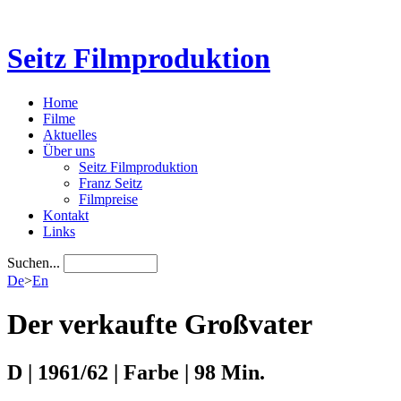
Seitz Filmproduktion
Home
Filme
Aktuelles
Über uns
Seitz Filmproduktion
Franz Seitz
Filmpreise
Kontakt
Links
Suchen...
De
>
En
Der verkaufte Großvater
D | 1961/62 | Farbe | 98 Min.