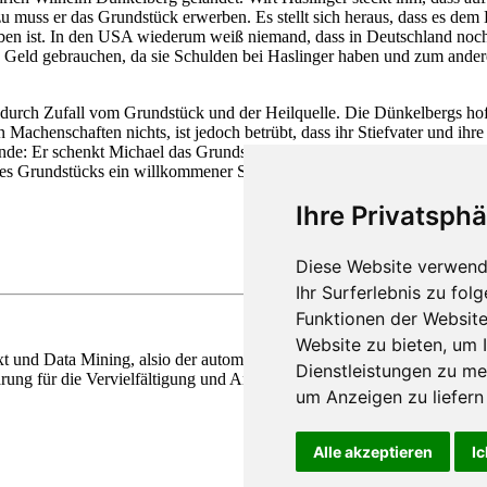
muss er das Grundstück erwerben. Es stellt sich heraus, dass es dem B
rben ist. In den USA wiederum weiß niemand, dass in Deutschland noch 
s Geld gebrauchen, da sie Schulden bei Haslinger haben und zum andere
ld durch Zufall vom Grundstück und der Heilquelle. Die Dünkelbergs hof
Machenschaften nichts, ist jedoch betrübt, dass ihr Stiefvater und ihr
 Ende: Er schenkt Michael das Grundstück mit Heilquelle, vermacht sei
es Grundstücks ein willkommener Schwiegersohn für die Dünkelbergs i
Ihre Privatsphä
Diese Website verwend
Ihr Surferlebnis zu fo
Funktionen der Websit
Website zu bieten
,
um I
xt und Data Mining, alsio
de
r automatisierten Analyse im Sinne von § 
Dienstleistungen zu me
ung für die Vervielfältigung und Analyse genützt werden. Wir behalten
um Anzeigen zu liefern 
Alle akzeptieren
Ic