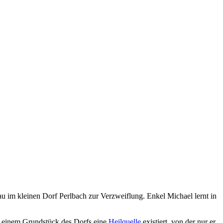
u im kleinen Dorf Perlbach zur Verzweiflung. Enkel Michael lernt in
uf einem Grundstück des Dorfs eine
Heilquelle
existiert, von der nur er