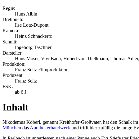
Regie:
Hans Albin
Drehbuch:
Ilse Lotz-Dupont
Kamera:
Heinz Schnackertz
Schnitt:
Ingeborg Taschner
Darsteller:
Hans Moser, Vivi Bach, Hubert von Thellmann, Thomas Adler,
Produktion:
Franz Seitz Filmproduktion
Produzent:
Franz Seitz
FSK:
ab 6 J.
Inhalt
Nikodemus Köberl, genannt Kreithofer-Großvater, hat den Schalk im 
München
das
Apothekerhandwerk
und trifft hier zufällig die junge 
In Perlbach ist unterdessen nach einer Panne auch Evs Stiefvater Fri