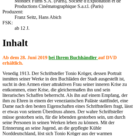
Mondex Films S.A. (Paris), Société d'Exploitation et de
Productions Cinématographique S.a.r.l. (Paris)
Produzent:
Franz Seitz, Hans Abich
FSK:
ab 12 J.
Inhalt
Ab dem 28. Juni 2019
bei Ihrem Buchhändler
auf DVD
erhältlich.
Venedig 1913. Der Schriftsteller Tonio Kröger, dessen Portrait
inmitten seiner Werke in den Buchläden der Stadt ausgestellt ist,
sucht in den Armen einer attraktiven Frau seiner inneren Krise zu
entkommen, einer Krise, die gleichermaßen ihn und sein
literarisches Schaffen beherrscht. Als ihn auf einem Empfang, der
ihm zu Ehren in einem der venezianischen Paläste stattfindet, eine
Dame nach den besten Eigenschaften eines Schriftstellers fragt, lässt
er etwas von seinem Überdruss ahnen. Der wahre Schriftsteller
müsse gestorben sein, für die lebenden gestorben sein, um durch
seine Personen in seinen Werken leben zu können. Mit der
Erinnerung an seine Jugend, an die gepflegte Kühle
Norddeutschland, löst sich Tonio Kröger aus der warmen