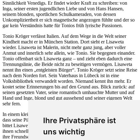
Sinnlichkeit Venedigs. Er findet wieder Kraft zu schreiben: von
Inga, seiner ersten jugendlichen Liebe und von Hans Hansen,
seinem blonden, sportlichen Schulkameraden, von dessen
Unkompliziertheit er sich magnetische angezogen fühlte und der so
gar kein Verständnis hatte für Tonios früh lyrische Passionen.
Tonio Kröger verlässt Italien. Auf dem Wege in die Welt seiner
Kindheit macht er in München Station. Dort sieht er Lisaweta
wieder. Lisaweta ist Malerin, nicht mehr ganz jung, aber voller
Anmut und innerlich sehr allein, wie Tonio. Sie begegnen einander.
Tonio offenbart sich Lisaweta ganz – und zieht eben dadurch eine
Trennungslinie, die Beide nicht zu beseitigen vermögen. Lisaweta
nennt ihn einen „entgleisten Bürger“. Tonio Kröger setzt seine Reise
nach dem Norden fort. Sein Vaterhaus in Lübeck ist in eine
Volksbibliothek verwandelt worden. Niemand kennt ihn mehr. Er
kostet seine Erinnerungen bis auf den Grund aus. Blick zurück: auf
seinen gesetzten Vater, seine romantisch umhauchte Mutter und auf
Hand und Inge, blond und gut aussehend und seiner eigenen Welt
sehr fern.
In einem kleinen dänischen Hotel am Meer wird Tonio Kröger klar,
Ihre Privatsphäre ist
dass seine Pilgerfahrt an die Stätte seiner Jugend missglückt ist. Er
bittet Lisaweta zu ihm zu kommen. Als sie sich wieder sehen, wird
uns wichtig
ihnen schnell deutlich, dass es ihnen auch jetzt nicht gelingen wird,
ihre Freundschaft in Liebe zu verwandeln. Sie sind sich zu ähnlich,