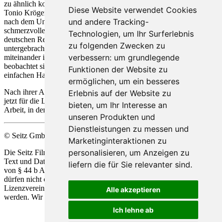
zu ähnlich kompliziert.
Diese Website verwendet Cookies
Tonio Krögers lebenslange Sehnsucht nach dem Unkomplizierten,
und andere Tracking-
nach dem Unverbildeten, erlebt überraschend seinen letzten
schmerzvollen Höhepunkt. Hand und Inga sind Mitglieder einer
Technologien, um Ihr Surferlebnis
deutschen Reisegesellschaft, die in Krögers Hotel vorübergehend
zu folgenden Zwecken zu
untergebracht ist. Sie sind verheiratet und vollkommen glücklich
verbessern:
um grundlegende
miteinander in ihrer beneidenswert unbeschwerten Heiterkeit. Tonio
beobachtet sie heimlich, unerkannt und weit distanziert von ihrer
Funktionen der Website zu
einfachen Harmonie.
ermöglichen
,
um ein besseres
Nach ihrer Abreise trennt Tonio sich endgültig von Lisaweta. Er ist
Erlebnis auf der Website zu
jetzt für die Liebenden gestorben und bereit, nur noch in seiner
bieten
,
um Ihr Interesse an
Arbeit, in den Personen seiner Bücher weiter zu leben.
unseren Produkten und
Dienstleistungen zu messen und
© Seitz GmbH Filmproduktion
Marketinginteraktionen zu
personalisieren
,
um Anzeigen zu
Die Seitz Film Produktion behält sich die Nutzung Ihrer Werke zu
Text und Data Mining, alsio
de
r automatisierten Analyse im Sinne
liefern die für Sie relevanter sind
.
von § 44 b Abs.1 und 2 UrhG ausdrücklich vor. Unsere Werke
dürfen nicht ohne unsere ausdrückliche Zustimmung in Form einer
Lizenzvereinbarung für die Vervielfältigung und Analyse genützt
Alle akzeptieren
werden. Wir behalten uns alle Rechte gemäß § 44 b Abs.3 vor.
Ich lehne ab