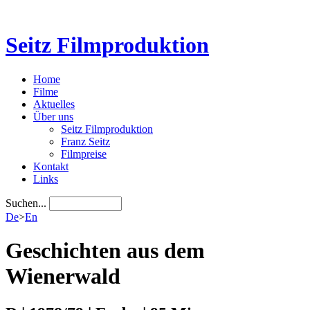
Seitz Filmproduktion
Home
Filme
Aktuelles
Über uns
Seitz Filmproduktion
Franz Seitz
Filmpreise
Kontakt
Links
Suchen...
De
>
En
Geschichten aus dem
Wienerwald