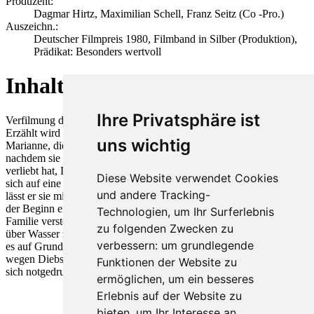
Produzent:
Dagmar Hirtz, Maximilian Schell, Franz Seitz (Co -Pro.)
Auszeichn.:
Deutscher Filmpreis 1980, Filmband in Silber (Produktion),
Prädikat: Besonders wertvoll
Inhalt
Ihre Privatsphäre ist
Verfilmung des tragischen Bühnenstücks von Ödön von Horváth.
Erzählt wird die Geschichte der jungen, leicht naiven Wienerin
uns wichtig
Marianne, die sich von ihrem biederen Verlobten Oskar trennt,
nachdem sie sich in einen anderen Mann, den galanten Alfred,
verliebt hat, Doch es zeigt sich, dass Alfred nie die Absicht hatte,
Diese Website verwendet Cookies
sich auf eine ernsthafte Beziehung mit ihr einzulassen. Schließlich
und andere Tracking-
lässt er sie mitsamt dem gemeinsamen Kind sitzen – für Marianne
der Beginn eines unaufhaltsamen sozialen Abstiegs: Von ihrer
Technologien, um Ihr Surferlebnis
Familie verstoßen muss sie in einem Nachtclub auftreten, um sich
zu folgenden Zwecken zu
über Wasser zu halten. Ihr Kind ist bei Alfreds Eltern in Pflege, wo
verbessern:
um grundlegende
es auf Grund von Unachtsamkeit stirbt. Schließlich landet Marianne
wegen Diebstahls im Gefängnis und ist nach ihrer Entlassung bereit,
Funktionen der Website zu
sich notgedrungen mit Oskar zu versöhnen.
ermöglichen
,
um ein besseres
Erlebnis auf der Website zu
bieten
,
um Ihr Interesse an