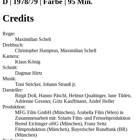
D | 1978/79 | Farbe | 95 Min.
Credits
Regie:
Maximilian Schell
Drehbuch:
Christopher Hampton, Maximilian Schell
Kamera:
Klaus König
Schnitt:
Dagmar Hirtz
Musik:
Toni Stricker, Johann Strauß jr.
Darsteller:
Birgit Doll, Hanno Päschl, Helmut Qualtinger, Jane Tilden,
Adrienne Gessner, Götz Kauffmann, André Heller
Produktion:
MFG Film GmbH (München), Arabella Film (Wien) in
Zusammenarbeit mit: Solaris Film- und Fernsehproduktion
Bernd Eichinger oHG (München), Franz Seitz
Filmproduktion (München), Bayerischer Rundfunk (BR)
(München)