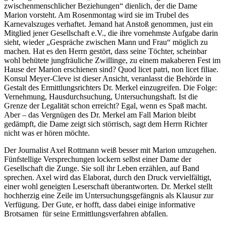
zwischenmenschlicher Beziehungen“ dienlich, der die Dame
Marion vorsteht. Am Rosenmontag wird sie im Trubel des
Karnevalszuges verhaftet. Jemand hat Anstoß genommen, just ein
Mitglied jener Gesellschaft e.V., die ihre vornehmste Aufgabe darin
sieht, wieder „Gespräche zwischen Mann und Frau“ möglich zu
machen. Hat es den Herrn gestört, dass seine Töchter, scheinbar
wohl behütete jungfräuliche Zwillinge, zu einem makaberen Fest im
Hause der Marion erschienen sind? Quod licet patri, non licet filiae.
Konsul Meyer-Cleve ist dieser Ansicht, veranlasst die Behörde in
Gestalt des Ermittlungsrichters Dr. Merkel einzugreifen. Die Folge:
Vernehmung, Hausdurchsuchung, Untersuchungshaft. Ist die
Grenze der Legalität schon erreicht? Egal, wenn es Spaß macht.
Aber – das Vergnügen des Dr. Merkel am Fall Marion bleibt
gedämpft, die Dame zeigt sich störrisch, sagt dem Herrn Richter
nicht was er hören möchte.
Der Journalist Axel Rottmann weiß besser mit Marion umzugehen.
Fünfstellige Versprechungen lockern selbst einer Dame der
Gesellschaft die Zunge. Sie soll ihr Leben erzählen, auf Band
sprechen. Axel wird das Elaborat, durch den Druck vervielfältigt,
einer wohl geneigten Leserschaft überantworten. Dr. Merkel stellt
hochherzig eine Zeile im Untersuchungsgefängnis als Klausur zur
Verfügung. Der Gute, er hofft, dass dabei einige informative
Brotsamen für seine Ermittlungsverfahren abfallen.