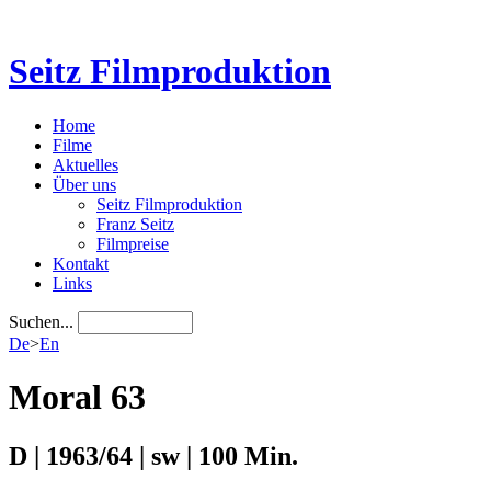
Seitz Filmproduktion
Home
Filme
Aktuelles
Über uns
Seitz Filmproduktion
Franz Seitz
Filmpreise
Kontakt
Links
Suchen...
De
>
En
Moral 63
D | 1963/64 | sw | 100 Min.