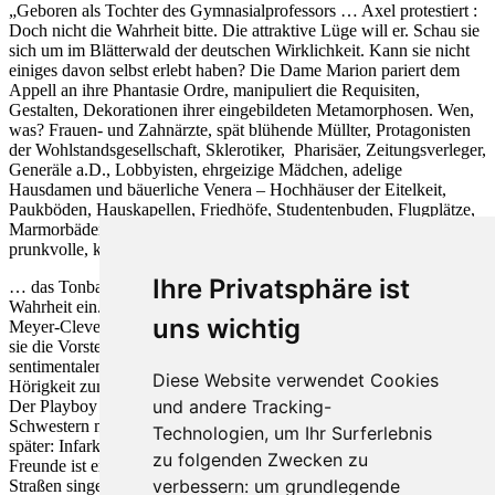
„Geboren als Tochter des Gymnasialprofessors … Axel protestiert :
Doch nicht die Wahrheit bitte. Die attraktive Lüge will er. Schau sie
sich um im Blätterwald der deutschen Wirklichkeit. Kann sie nicht
einiges davon selbst erlebt haben? Die Dame Marion pariert dem
Appell an ihre Phantasie Ordre, manipuliert die Requisiten,
Gestalten, Dekorationen ihrer eingebildeten Metamorphosen. Wen,
was? Frauen- und Zahnärzte, spät blühende Müllter, Protagonisten
der Wohlstandsgesellschaft, Sklerotiker, Pharisäer, Zeitungsverleger,
Generäle a.D., Lobbyisten, ehrgeizige Mädchen, adelige
Hausdamen und bäuerliche Venera – Hochhäuser der Eitelkeit,
Paukböden, Hauskapellen, Friedhöfe, Studentenbuden, Flugplätze,
Marmorbäder und -Klippen, und immer wieder Betten, weiche,
prunkvolle, karge, doppelte.
Ihre Privatsphäre ist
… das Tonband läuft, vermerkt rekapituliert. Schleicht sich die
Wahrheit ein. Als Marion von ihrer Affäre mit Hans, dem Sohn des
uns wichtig
Meyer-Cleve erzählt? Gibt es diesen Hans? Liebt sie ihn? Oder liebt
sie die Vorstellung, dass es ihn geben könnte, diesen ernsten,
sentimentalen, beinahe mönchischen Studiker, der mit zunehmender
Diese Website verwendet Cookies
Hörigkeit zum Playboy avanciert?
und andere Tracking-
Der Playboy verliert die Übersicht, provoziert den Skandal. Die
Schwestern müssen herhalten. Meyer-Cleve zeigt an. Zwei Tage
Technologien, um Ihr Surferlebnis
später: Infarkt. Wallhall, Friede seiner Asche. Das Kollegium der
zu folgenden Zwecken zu
Freunde ist erleichtert. Ein Verfahren wird eingestellt. Auf den
verbessern:
um grundlegende
Straßen singen die Jecken: Moral, Moral, Moral, Skandal, Skandal,