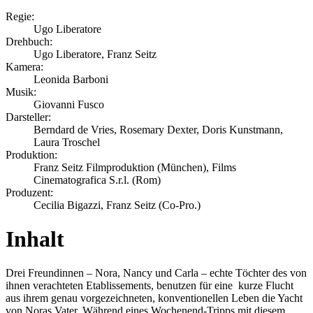
Regie:
Ugo Liberatore
Drehbuch:
Ugo Liberatore, Franz Seitz
Kamera:
Leonida Barboni
Musik:
Giovanni Fusco
Darsteller:
Berndard de Vries, Rosemary Dexter, Doris Kunstmann,
Laura Troschel
Produktion:
Franz Seitz Filmproduktion (München), Films
Cinematografica S.r.l. (Rom)
Produzent:
Cecilia Bigazzi, Franz Seitz (Co-Pro.)
Inhalt
Drei Freundinnen – Nora, Nancy und Carla – echte Töchter des von
ihnen verachteten Etablissements, benutzen für eine kurze Flucht
aus ihrem genau vorgezeichneten, konventionellen Leben die Yacht
von Noras Vater. Während eines Wochenend-Tripps mit diesem