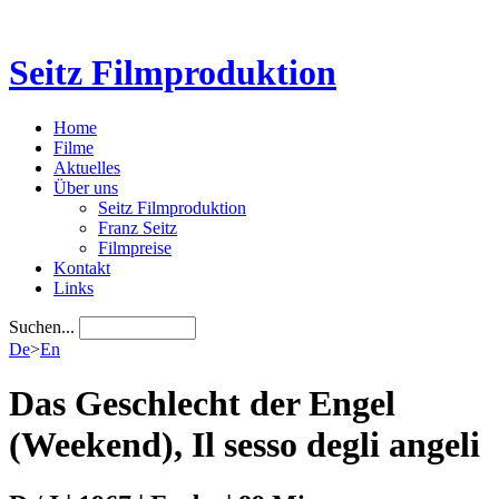
Seitz Filmproduktion
Home
Filme
Aktuelles
Über uns
Seitz Filmproduktion
Franz Seitz
Filmpreise
Kontakt
Links
Suchen...
De
>
En
Das Geschlecht der Engel
(Weekend), Il sesso degli angeli