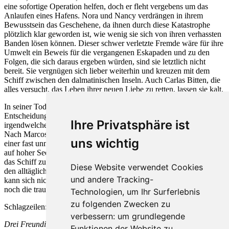
eine sofortige Operation helfen, doch er fleht vergebens um das
Anlaufen eines Hafens. Nora und Nancy verdrängen in ihrem
Bewusstsein das Geschehene, da ihnen durch diese Katastrophe
plötzlich klar geworden ist, wie wenig sie sich von ihren verhassten
Banden lösen können. Dieser schwer verletzte Fremde wäre für ihre
Umwelt ein Beweis für die vergangenen Eskapaden und zu den
Folgen, die sich daraus ergeben würden, sind sie letztlich nicht
bereit. Sie vergnügen sich lieber weiterhin und kreuzen mit dem
Schiff zwischen den dalmatinischen Inseln. Auch Carlas Bitten, die
alles versucht, das Leben ihrer neuen Liebe zu retten, lassen sie kalt.
In seiner Todesangst begreift Marco allmählich die schreckliche
Entscheidung der Mädchen, die ihn lieber sterben sehen, als sich
Ihre Privatsphäre ist
irgendwelchen gesellschaftlichen Komplikationen auszusetzen.
Nach Marcos qualvollen Tod versenken die beiden Todesengel mit
uns wichtig
einer fast unmenschlichen Kälte und Gewissenlosigkeit die Leiche
auf hoher See, um dann heiter und gelassen in ihrem Heimathafen
das Schiff zu verlassen und sich wieder äußerlich unbeschadet in
Diese Website verwendet Cookies
den alltäglichen Reigen der Gesellschaft einzuordnen. Nur Carla
und andere Tracking-
kann sich nicht von dem Meer trennen, aus dessen Wellen sie immer
noch die traurigen Augen Marcos anzustarren scheinen...
Technologien, um Ihr Surferlebnis
zu folgenden Zwecken zu
Schlagzeilen:
verbessern:
um grundlegende
Drei Freundinnen und ein Mann auf der Kreuzfahrt der Sünde – der
Funktionen der Website zu