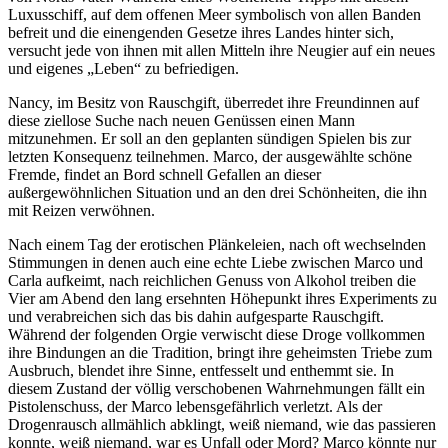
Luxusschiff, auf dem offenen Meer symbolisch von allen Banden
befreit und die einengenden Gesetze ihres Landes hinter sich,
versucht jede von ihnen mit allen Mitteln ihre Neugier auf ein neues
und eigenes „Leben“ zu befriedigen.
Nancy, im Besitz von Rauschgift, überredet ihre Freundinnen auf
diese ziellose Suche nach neuen Genüssen einen Mann
mitzunehmen. Er soll an den geplanten sündigen Spielen bis zur
letzten Konsequenz teilnehmen. Marco, der ausgewählte schöne
Fremde, findet an Bord schnell Gefallen an dieser
außergewöhnlichen Situation und an den drei Schönheiten, die ihn
mit Reizen verwöhnen.
Nach einem Tag der erotischen Plänkeleien, nach oft wechselnden
Stimmungen in denen auch eine echte Liebe zwischen Marco und
Carla aufkeimt, nach reichlichen Genuss von Alkohol treiben die
Vier am Abend den lang ersehnten Höhepunkt ihres Experiments zu
und verabreichen sich das bis dahin aufgesparte Rauschgift.
Während der folgenden Orgie verwischt diese Droge vollkommen
ihre Bindungen an die Tradition, bringt ihre geheimsten Triebe zum
Ausbruch, blendet ihre Sinne, entfesselt und enthemmt sie. In
diesem Zustand der völlig verschobenen Wahrnehmungen fällt ein
Pistolenschuss, der Marco lebensgefährlich verletzt. Als der
Drogenrausch allmählich abklingt, weiß niemand, wie das passieren
konnte, weiß niemand, war es Unfall oder Mord? Marco könnte nur