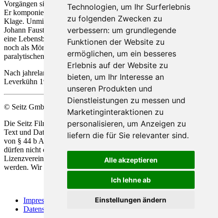
Vorgängen sich selbst zu.
Technologien, um Ihr Surferlebnis
Er komponiert „Doctor Faustus Wehklag“, ein Monstre-Werk der
zu folgenden Zwecken zu
Klage. Unmittelbar nach dessen Vollendung versammelt er – wie
verbessern:
um grundlegende
Johann Faust des Volksbuches – seine Freunde bei sich, um ihnen
eine Lebensbeichte abzulegen: „... so sitze ich denn vor euch auch
Funktionen der Website zu
noch als Mörder!“ Unmittelbar danach erleidet er einen
ermöglichen
,
um ein besseres
paralytischen Schock und bricht zusammen.
Erlebnis auf der Website zu
Nach jahrelangem Leben in geistiger Umnachtung stirbt Adrian
bieten
,
um Ihr Interesse an
Leverkühn 1940.
unseren Produkten und
Dienstleistungen zu messen und
© Seitz GmbH Filmproduktion
Marketinginteraktionen zu
personalisieren
,
um Anzeigen zu
Die Seitz Film Produktion behält sich die Nutzung Ihrer Werke zu
Text und Data Mining, alsio
de
r automatisierten Analyse im Sinne
liefern die für Sie relevanter sind
.
von § 44 b Abs.1 und 2 UrhG ausdrücklich vor. Unsere Werke
dürfen nicht ohne unsere ausdrückliche Zustimmung in Form einer
Lizenzvereinbarung für die Vervielfältigung und Analyse genützt
Alle akzeptieren
werden. Wir behalten uns alle Rechte gemäß § 44 b Abs.3 vor.
Ich lehne ab
Einstellungen ändern
Impressum
Datenschutz