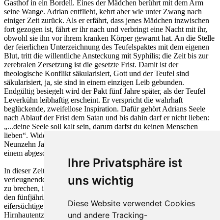
Gasthof in ein Bordell. Eines der Mädchen berührt mit dem Arm
seine Wange. Adrian entflieht, kehrt aber wie unter Zwang nach
einiger Zeit zurück. Als er erfährt, dass jenes Mädchen inzwischen
fort gezogen ist, fährt er ihr nach und verbringt eine Nacht mit ihr,
obwohl sie ihn vor ihrem kranken Körper gewarnt hat. An die Stelle
der feierlichen Unterzeichnung des Teufelspaktes mit dem eigenen
Blut, tritt die willentliche Ansteckung mit Syphilis; die Zeit bis zur
zerebralen Zersetzung ist die gesetzte Frist. Damit ist der
theologische Konflikt säkularisiert, Gott und der Teufel sind
säkularisiert, ja, sie sind in einem einzigen Leib gebunden.
Endgültig besiegelt wird der Pakt fünf Jahre später, als der Teufel
Leverkühn leibhaftig erscheint. Er verspricht die wahrhaft
beglückende, zweifellose Inspiration. Dafür gehört Adrians Seele
nach Ablauf der Frist dem Satan und bis dahin darf er nicht lieben:
„...deine Seele soll kalt sein, darum darfst du keinen Menschen
lieben“. Widerstrebend nimmt Adrain auch diese Bedingung an.
Neunzehn Jahre lebt er nun in wachsender Zurückgezogenheit an
einem abgeschiedenen Ort in Bayern.
Ihre Privatsphäre ist
In dieser Zeit entstehen vollkommen freie, jedes Epigonentum
uns wichtig
verleugnende Werke. Als Adrain der Versuchung erliegt, den Pakt
zu brechen, indem er dennoch liebt – zuerst einen Freund, später
den fünfjährigen Neffen Echo – werden beide weggerafft. Eine
Diese Website verwendet Cookies
eifersüchtige Frau erschießt den Freund; das Kind stirbt an
und andere Tracking-
Hirnhautentzündung. Adrian schiebt die Schuld an diesen