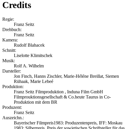
Credits
Regie:
Franz Seitz
Drehbuch:
Franz Seitz
Kamera:
Rudolf Blahacek
Schnitt:
Liselotte Klimitschek
Musik:
Rolf A. Wilhelm
Darsteller:
Jon Finch, Hanns Zischler, Marie-Héléne Breillat, Siemen
Rühaak, Marie Lebeé
Produktion:
Franz Seitz Filmproduktion , Induna Film GmbH
Filmprouktionsgesellschaft & Co.heute Taurus in Co-
Produktion mit dem BR
Produzent:
Franz Seitz
Auszeichn.:
Bayerischer Filmpreis1983: Produzentenpreis, IFF: Moskau
1983: Silberpreis, Preis der sowjetischen Schriftsteller für das