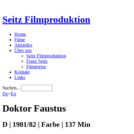
Seitz Filmproduktion
Home
Filme
Aktuelles
Über uns
Seitz Filmproduktion
Franz Seitz
Filmpreise
Kontakt
Links
Suchen...
De
>
En
Doktor Faustus
D | 1981/82 | Farbe | 137 Min