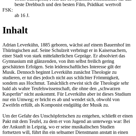
beste Drehbuch und den besten Film, Prädikat: wertvoll
FSK:
ab 16 J.
Inhalt
Adrian Leverkühn, 1885 geboren, wächst auf einem Bauernhof im
Thüringischen auf. Seine Schulzeit verbringt er in Kaisersachern,
einer Stadt von stark mittelalterlichen Gepräge. Er absolviert das
Gymnasium mit glänzenden, von ihm selbst freilich gering
geschätzten Erfolgen. Sein leidenschaftliches Interesse gilt der
Musik. Dennoch beginnt Leverkühn zunächst Theologie zu
studieren, er tut dies jedoch nicht aus schlichter Frömmigkeit,
sondern aus Hochmut. Tatsächlich erweist sich die Theologie sehr
bald als wahre Teufelswissenschaft, die ohne den „schwarzen
Kasperlin“ nicht auskommt. Für Leverkühn aber ist dieses Studium
nur ein Umweg; er bricht es ab und wendet sich, obwohl von
Zweifeln erfüllt, als Komponist endgültig der Musik zu.
Um der Gefahr des Unschöpferischen zu entgehen, schließt er einen
Pakt mit dem Teufel, zu dem er von Jugend an unterwegs war: Bei
der Ankunft in Leipzig, wo er seine musikalischen Studien
fortsetzen will, führt ihn ein seltsamer Dienstmann anstatt in einen