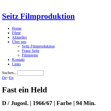
Seitz Filmproduktion
Home
Filme
Aktuelles
Über uns
Seitz Filmproduktion
Franz Seitz
Filmpreise
Kontakt
Links
Suchen...
De
>
En
Fast ein Held
D / Jugosl. | 1966/67 | Farbe | 94 Min.