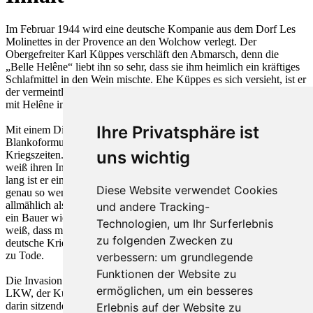
Im Februar 1944 wird eine deutsche Kompanie aus dem Dorf Les
Molinettes in der Provence an den Wolchow verlegt. Der
Obergefreiter Karl Küppes verschläft den Abmarsch, denn die
„Belle Helêne“ liebt ihn so sehr, dass sie ihm heimlich ein kräftiges
Schlafmittel in den Wein mischte. Ehe Küppes es sich versieht, ist er
der vermeintliche Ortskommandant von Les Molinettes und residiert
mit Helêne im Schloss.
Ihre Privatsphäre ist
Mit einem Dienststempel und einem halben Zentner
Blankoformulare ist man ein kleiner König, zumindest in
uns wichtig
Kriegszeiten. Mit Küppes blieb die Schreibstubenkiste zurück. Er
weiß ihren Inhalt nutzbringend zu verwerten. Sein ganzes Leben
lang ist er ein armer Hund gewesen – er hat den Krieg nicht gewollt,
Diese Website verwendet Cookies
genau so wenig wie die Weinbauern von Les Molinettes, die ihn
allmählich als einen der ihren betrachten. Der Deutsche ist genau so
und andere Tracking-
ein Bauer wie sie, mit den gleichen Sorgen und Hoffnungen; er
Technologien, um Ihr Surferlebnis
weiß, dass man in Kriegszeiten einander helfen muss. Doch für das
zu folgenden Zwecken zu
deutsche Kriegsgericht ist das ein Verbrechen, es verurteilt Küppes
zu Tode.
verbessern:
um grundlegende
Funktionen der Website zu
Die Invasion rollt bereits durch Frankreich, Amerikaner nehmen den
ermöglichen
,
um ein besseres
LKW, der Küppes zur Hinrichtung bringen soll, in Empfang und die
darin sitzenden Soldaten vom Erschießungskommando mitsamt
Erlebnis auf der Website zu