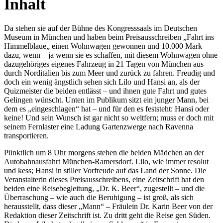
Inhalt
Da stehen sie auf der Bühne des Kongresssaals im Deutschen
Museum in München und haben beim Preisausschreiben „Fahrt ins
Himmelblaue„ einen Wohnwagen gewonnen und 10.000 Mark
dazu, wenn – ja wenn sie es schaffen, mit diesem Wohnwagen ohne
dazugehöriges eigenes Fahrzeug in 21 Tagen von München aus
durch Norditalien bis zum Meer und zurück zu fahren. Freudig und
doch ein wenig ängstlich sehen sich Lilo und Hansi an, als der
Quizmeister die beiden entlässt – und ihnen gute Fahrt und gutes
Gelingen wünscht. Unten im Publikum sitzt ein junger Mann, bei
dem es „eingeschlagen“ hat – und für den es feststeht: Hansi oder
keine! Und sein Wunsch ist gar nicht so weltfern; muss er doch mit
seinem Fernlaster eine Ladung Gartenzwerge nach Ravenna
transportieren.
Pünktlich um 8 Uhr morgens stehen die beiden Mädchen an der
Autobahnausfahrt München-Ramersdorf. Lilo, wie immer resolut
und kess; Hansi in stiller Vorfreude auf das Land der Sonne. Die
Veranstalterin dieses Preisausschreibens, eine Zeitschrift hat den
beiden eine Reisebegleitung, „Dr. K. Beer“, zugestellt – und die
Überraschung – wie auch die Beruhigung – ist groß, als sich
herausstellt, dass dieser „Mann“ – Fräulein Dr. Karin Beer von der
Redaktion dieser Zeitschrift ist. Zu dritt geht die Reise gen Süden.