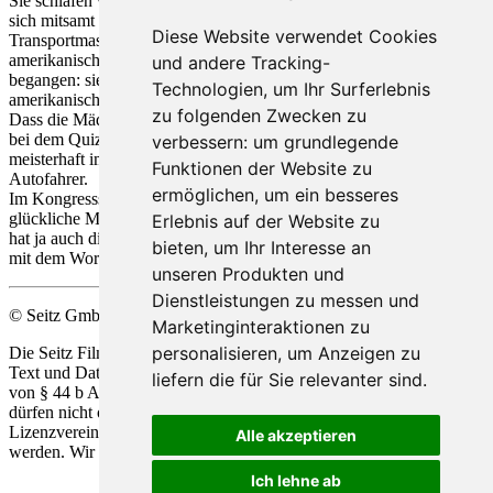
Sie schlafen wie die Murmeltiere. Und sie merken nicht, dass sie
sich mitsamt Wohnwagen - - im Bauch einer großen
Diese Website verwendet Cookies
Transportmaschine befinden. Flugplatzangestellte und
amerikanische Soldaten haben einen erschreckenden Irrtum
und andere Tracking-
begangen: sie verwechselten den Wohnwagen mit dem eines
Technologien, um Ihr Surferlebnis
amerikanischen Obersten.
zu folgenden Zwecken zu
Dass die Mädchen schließlich doch noch in allerletzter Minute sich
bei dem Quizmeister melden können, verdanken sie nur einer
verbessern:
um grundlegende
meisterhaft improvisierten Schnellaktion amerikanischer Flieger und
Funktionen der Website zu
Autofahrer.
ermöglichen
,
um ein besseres
Im Kongresssaal in München treffen sich an jenem Abend nun 6
glückliche Menschen (eigentlich 8, denn der „Verflossene“ von Lilo
Erlebnis auf der Website zu
hat ja auch die Seine) – und ein kleiner Gartenzwerg, der ein Schild
bieten
,
um Ihr Interesse an
mit dem Wort „Ende“ über die Bühne trägt.
unseren Produkten und
Dienstleistungen zu messen und
© Seitz GmbH Filmproduktion
Marketinginteraktionen zu
personalisieren
,
um Anzeigen zu
Die Seitz Film Produktion behält sich die Nutzung Ihrer Werke zu
Text und Data Mining, alsio
de
r automatisierten Analyse im Sinne
liefern die für Sie relevanter sind
.
von § 44 b Abs.1 und 2 UrhG ausdrücklich vor. Unsere Werke
dürfen nicht ohne unsere ausdrückliche Zustimmung in Form einer
Lizenzvereinbarung für die Vervielfältigung und Analyse genützt
Alle akzeptieren
werden. Wir behalten uns alle Rechte gemäß § 44 b Abs.3 vor.
Ich lehne ab