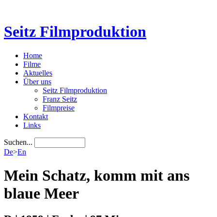
Seitz Filmproduktion
Home
Filme
Aktuelles
Über uns
Seitz Filmproduktion
Franz Seitz
Filmpreise
Kontakt
Links
Suchen...
De
>
En
Mein Schatz, komm mit ans
blaue Meer