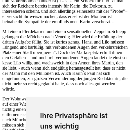
und Motorbootmechaniker ist). Das ist ein Schock für Lilo. Zumal
sich der Reichere bereits intensiv für Karin, die Doktorin, zu
interessieren scheint, und sich allerdings seinerseits mit der "Probe"–
er versucht ihr weiszumachen, dass er selbst der Monteur ist –
beinahe die Sympathie der empfindsamen Karin verscherzt…
Mit einem Pferdekarren und einem sensationellen Zeppelin-Schlepp
gelangen die Mädchen nach Venedig. Hier wird die Erfüllung der
dritten Aufgabe fällig. Sie ist kurios genug. Hansi und Lilo müssen
„singend und barfüßig, mit verbundenen Augen den verkehrsreichen
Platz einer Stadt überqueren“. Doch der Markusplatz erfüllt ihnen
den Gefallen – und noch mit verbundenen Augen landet die einst so
kesse Lilo willig und wachsweich in den Armen ihres Martin, den
sie liebt, - auch wenn sich endgültig herausgestellt hat, dass er nicht
der Mann mit den Millionen ist. Auch Karin´s Paul hat sich
eingefunden, zur großen Verwunderung der jungen Redakteurin, die
nicht mehr so recht geglaubt hatte, dass noch alles gut werden
würde.
Der Wohnwagen steht jetzt am Rande des Flughafens von Venedig
auf einer Wiese. Aus allgemeiner Wiedersehensfreude hat man
tüchtig einen über den Durst getrunken. Die beiden Freunde
Ihre Privatsphäre ist
entfernen sich nun, denn schon früh soll die Reise zurückgehen
nach München. Die 21 Tage sind fast um – und die Mädchen
uns wichtig
müssen sich ja wieder vor dem Publikum im Kongresssaal stellen.