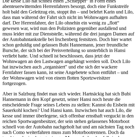
Die kesse Lilo hat schnell einen „Schlepper“ in Form eines
abenteuerwitternden Herrenfahrers besorgt, doch eine Funkstreife
holt bald den Geleitzug ein, stoppt ihn – und belehrt Karin und Lilo,
dass man während der Fahrt sich nicht im Wohnwagen aufhalten
darf. Der Herrenfahrer, der Lilo ohnehin ein wenig zu „flott“
gewesen war, wird nun den Polizisten gegenüber ausfallend und
muss leider mit zur Dienststelle, während die drei jungen Damen auf
der Autobahntankstelle bei Irschenberg festsitzen. Doch hier wartet
schon geduldig und gelassen Bubi Hannemann, jener freundliche
Bursche, der sich bei der Preisverteilung so unsterblich in Hansi
verliebt hatte. Und schnell ist beschlossen, dass jetzt der
Wohnwagen an den Lastwagen angehängt werden soll. Doch Lilo
hat inzwischen auch „organisiert" und ehe sich der wackere
Fernfahrer fassen kann, ist seine Angebetete schon entführt – und
der Wohnwagen wird von einem flotten Sportzweisitzer
fortgezogen.
Aber in Salzburg findet man sich wieder. Hartnäckig hat sich Bubi
Hannemann in den Kopf gesetzt, seiner Hansi noch heute die
entscheidende Frage seines Lebens zu stellen: Kannst du Eisbein mit
Sauerkohl kochen? Und Hansi kann. Inzwischen hat auch Lilo, die
kesse und immer überlegene, sich offenbar ernsthaft verguckt in den
reichen Sportwagenbesitzer, der sein stehen gelassenes Motorboot
schnell von der Autobahn nachgeholt hat und am nächsten Tag noch
nach Como weiterfahren muss zum Motorbootrennen. Doch da