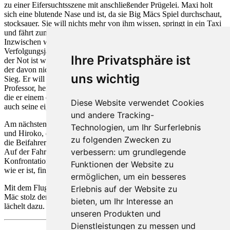
zu einer Eifersuchtsszene mit anschließender Prügelei. Maxi holt
sich eine blutende Nase und ist, da sie Big Mäcs Spiel durchschaut,
stocksauer. Sie will nichts mehr von ihm wissen, springt in ein Taxi
und fährt zum Flughafen. Big Mäc brettert ihr nach. Maxi bleibt stur.
Inzwischen wird Big Mäcs Motorrad gestohlen. Es gibt eine wilde
Verfolgungsjagd hinter den Dieben her – vergeblich. Die Retterin in
Ihre Privatsphäre ist
der Not ist wer? - Maxi! Sie erobert die Maschine zurück. Big Mäc,
der davon nichts weiß, resigniert und gratuliert Hiroko schon zum
uns wichtig
Sieg. Er will nur noch einen schönen Abend mit ihr verbringen. Der
Professor, heimtückisch, weiß nicht, dass er mit seiner K.O.-Pille,
die er einem exotischen Drink beigibt, nicht nur Big Mäc, sondern
Diese Website verwendet Cookies
auch seine eigene Partnerin in Tiefschlaf versetzt.
und andere Tracking-
Am nächsten Morgen, beim Start zum Endspurt, fehlen Big Mäc
Technologien, um Ihr Surferlebnis
und Hiroko, die betäubt unter Palmen am Strand liegen. So müssen
zu folgenden Zwecken zu
die Beifahrer, beide wild entschlossen, den Wettbewerb entscheiden.
verbessern:
um grundlegende
Auf der Fahrt querfeldein verliert der Professor bei einer
Konfrontation mit einem Elefanten seine Brille. Stark kurzsichtig,
Funktionen der Website zu
wie er ist, findet er den Kilimandscharo nicht. Und Maxi gewinnt.
ermöglichen
,
um ein besseres
Mit dem Flugzeug nach Mombasa zurückgebracht, hält Maxi Big
Erlebnis auf der Website zu
Mäc stolz den Scheck von 50 Mille unter die Nase – und Hiroko
bieten
,
um Ihr Interesse an
lächelt dazu.
unseren Produkten und
Dienstleistungen zu messen und