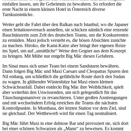
einfallen lassen, um ihr Geheimnis zu bewahren. So erfordert die
erste Nacht in einem kleinen Hotel in Österreich diverse
Tarnkunststücke.
Weiter geht die Fahrt über den Balkan nach Istanbul, wo die Japaner
einen Irritationsversuch anstellen, sie schicken nämlich eine reizende
Bauchtänzerin zum Zelt des deutschen Teams, um die Konkurrenten
zu ermüden. Maxi jedoch versteht es, die bösen Absichten zunichte
zu machen. Hiroko, die Kami-Katze aber bringt ihre eigenen Reize
ins Spiel, um auf „unsittliche“ Weise den Gegner aus dem Konzept
zu bringen. Mit Mühe nur entgeht Big Mäc diesen Gefahren.
Im Sinai muss sich unser Team bei einem Sandsturm bewähren.
Dann folgen Big Mäc und Maxi Caesars und Cleopatras Spuren den
Nil entlang, um schließlich die gefährliche Route durch den Sudan
zu wagen. In glühender Wüstenhitze hat Maxi einen kleinen
Schwächeanfall. Dabei entdeckt Big Mäc ihre Weiblichkeit, spielt
aber weiterhin den Unwissenden, um sich gelegentlich für das
Täuschungsmanöver zu revanchieren. Unter großen Anstrengungen
und mit wechselndem Erfolg erreichen die Teams die nächsten
Kontrollpunkte. In Mombasa, der letzten Station vor dem Ziel, sind
sie gleichauf. Der Wettbewerb wird für einen Tag neutralisiert.
Big Mäc führt Maxi in eine dubiose Bar und provoziert sie, sich dort
bei einer schönen Schwarzen als „Mann“ zu beweisen. Es kommt