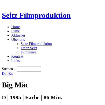
Seitz Filmproduktion
Home
Filme
Aktuelles
Über uns
Seitz Filmproduktion
Franz Seitz
Filmpreise
Kontakt
Links
Suchen...
De
>
En
Big Mäc
D | 1985 | Farbe | 86 Min.