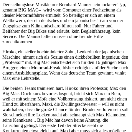
Der stellungslose Musiklehrer Bernhard Maurer– ein lockerer Typ,
genannt BIG MÄC– wird vom Computer einer Fachzeitung als
idealer Motorradfahrer ermittelt. So beteiligt er sich an einem
Wettbewerb, der ein deutsches und ein japanisches Team von der
Zugspitze zum Kilimandscharo führen soll. Nur Fahrer und
Beifahrer der Big Bikes sind erlaubt, kein Begleitfahrzeug, kein
Service. Die Mannschaften müssen ohne fremde Hilfe
zurechtkommen.
Hiroko, ein steiler hochtrainierter Zahn, Lenkerin der japanischen
Maschine, nimmt sich als Sozius einen dickbebrillten Ingenieur, den
„Professor“ mit. Big Mäc entscheidet sich für den 16-jährigen Max
Brugger, einen Motorrad-Freak, bisher erfolglos auf der Suche nach
einem Ausbildungsplatz. Wenn das deutsche Team gewinnt, winkt
Max eine Lehrstelle.
Die beiden Teams trainieren hart, Hiroko ihren Professor, Max den
Big Mäc. Doch kurz bevor es losgeht, bricht sich Max ein Bein,
weil er mit seinem Mofa eine Vollbremsung riskiert, um nicht einen
Hund zu überfahren. Maxi, die Zwillingsschwester – will es nicht
wahrhaben, dass die große Chance für den Bruder verloren sein soll.
Sie schneidet ihre Lockenpracht ab, schnappt sich Max Klamotten,
seine Kennkarte... Big Mäc hat davon keine Ahnung, die
Täuschung gelingt. Der erste Teil der Strecke sieht die
Konkurrenten etwa gleich auf. Maxi aber muss sich alles mögliche