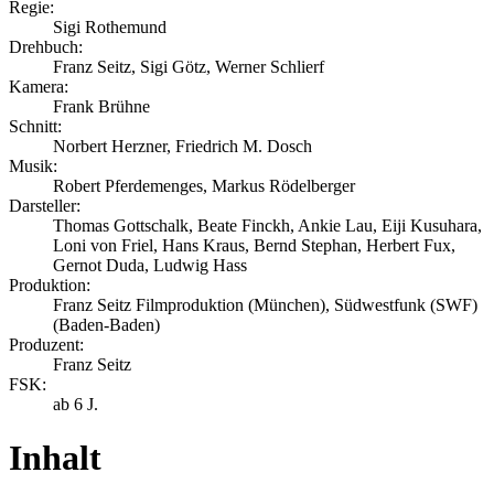
Regie:
Sigi Rothemund
Drehbuch:
Franz Seitz, Sigi Götz, Werner Schlierf
Kamera:
Frank Brühne
Schnitt:
Norbert Herzner, Friedrich M. Dosch
Musik:
Robert Pferdemenges, Markus Rödelberger
Darsteller:
Thomas Gottschalk, Beate Finckh, Ankie Lau, Eiji Kusuhara,
Loni von Friel, Hans Kraus, Bernd Stephan, Herbert Fux,
Gernot Duda, Ludwig Hass
Produktion:
Franz Seitz Filmproduktion (München), Südwestfunk (SWF)
(Baden-Baden)
Produzent:
Franz Seitz
FSK:
ab 6 J.
Inhalt