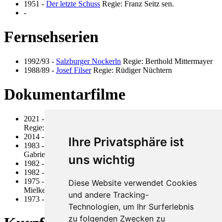
1951
-
Der letzte Schuss
Regie: Franz Seitz sen.
-
Fernsehserien
1992/93
-
Salzburger Nockerln
Regie: Berthold Mittermayer
1988/89
-
Josef Filser
Regie: Rüdiger Nüchtern
Dokumentarfilme
2021
-
Du kannst mich fragen was du willst – Franz Seitz
Regie: Anni Seitz
2014
-
Steppenlauf
Regie: Anni Seitz
Ihre Privatsphäre ist
1983
-
Kulturelle Hautpstädte - München
Regie: Franz Seitz,
Gabriele Seitz
uns wichtig
1982
-
Action Please
Regie: Dr. Eberhard Mielke
1982
-
100 Tage auf dem Zauberberg
Regie: Gabriele Seitz
1975
-
Omega - Cub Solingen Action
Regie: Dr. Eberhard
Diese Website verwendet Cookies
Mielke
und andere Tracking-
1973
-
Tornado
Regie: Dr. Eberhard Mielke
Technologien, um Ihr Surferlebnis
zu folgenden Zwecken zu