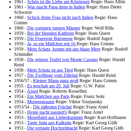
1961
-
Schön ist die Liebe am Königssee
Regie: Hans Albin
1961
-
Was macht Papa denn in Italien
Regie: Hans Dieter
Schwarze
1960
-
Schick deine Frau nicht nach Italien
Regie: Hans
Grimm
1960
-
Die zornigen jungen Männer
Regie: Wolf Rilla
1959
-
Bei der blonden Kathrein
Regie: Hans Quest
1959
-
Die Feuerrote Baronesse
Regie: Rudolf Jugert
1959
-
Ja, so ein Mädchen mit 16
Regie: Hans Grimm
1959
-
Mein Schatz, komm mit ans blaue Meer
Regie: Rudolf
Schündler
1958
-
Die grünen Teufel von Monte Cassino
Regie: Harald
Reinl
1958
-
Mein Schatz ist aus Tirol
Regie: Hans Quest
1957
-
Die Zwillinge vom Zillertal
Regie: Harald Reinl
1956/57
-
Kleiner Mann ganz groß
Regie: Hans Grimm
1955
-
Es geschah am 20. Juli
Regie: G.W. Pabst
1954
-
Angst
Regie: Roberto Rossellini
1954
-
Ein Mädchen aus Paris
Regie: Franz Seitz
1954
-
Morgengrauen
Regie: Viktor Tourjansky
1953/54
-
Die süßesten Früchte
Regie: Franz Antel
1953
-
Heute nacht passiert's
Regie: Franz Antel
1953
-
Moselfahrt aus Liebeskummer
Regie: Kurt Hoffmann
1953
-
Tante Jutta aus Kalkutta
Regie: Karl Georg Gülb
1953
-
Die vertagte Hochzeitnacht
Regie: Karl Georg Gülb